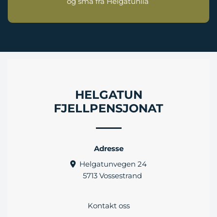
og små frå Helgatunlia
HELGATUN
FJELLPENSJONAT
Adresse
Helgatunvegen 24

5713
Vossestrand
Kontakt
oss