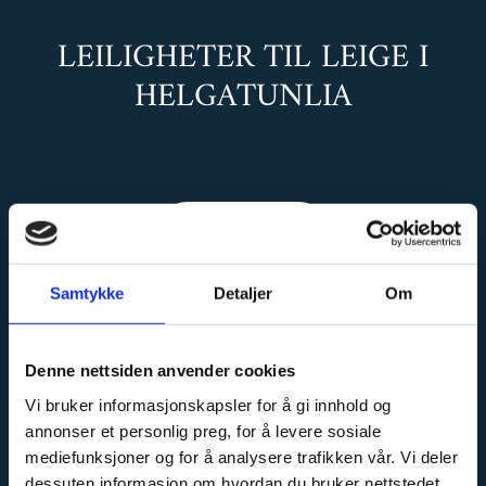
LEILIGHETER TIL LEIGE I
HELGATUNLIA
BOOK HER
Tlf: + 47
56 51 98 98
Samtykke
Detaljer
Om
​Mail:
helgatun@helgatun.no​
Denne nettsiden anvender cookies
Vi bruker informasjonskapsler for å gi innhold og
annonser et personlig preg, for å levere sosiale
PÅ HELGATUN
mediefunksjoner og for å analysere trafikken vår. Vi deler
FJELLPENSJONAT SKAL
dessuten informasjon om hvordan du bruker nettstedet